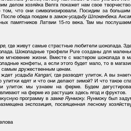
воим делом хозяйка Велга покажет нам свое творчеств
о том, что они символизировали. Посидим за большим
. После обеда поедем в
замок-усадьбу Шлокенбека
. Анса
ных памятников Латвии 15-го века. Там мы послушаем
ре
, где живут самые страстные любители шоколада. Зд
колада. Шоколадные трюфели Pure созданы для малень
ое мгновение жизни. Вместе с мастером шоколада в м
ладные конфеты, а если этого будет мало, то в магази
по самым дружественным ценам.
с ждет
усадьба Kangari
, где разводят улиток. ​А вы знае
о улитки едят и что они делают зимой? И что такое сп
ни улиток мы узнаем на ферме. Будем дегустиров
вливают на ферме из растущих здесь ягод и фруктов.
вкусную программу в
замке Яунмоку
. Яунмоку был заду
размещена экспозиция, посвященная лесному хозяйству
елова