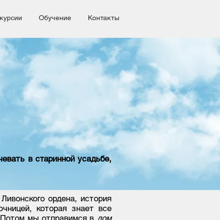
курсии
Обучение
Контакты
чевать в старинной усадьбе,
 Ливонского ордена, история
ючницей, которая знает все
. Потом мы отправимся в
дом