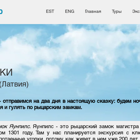
b
EST
ENG
Главная
Туры
Экс
МКИ
(Латвия)
 отправимся на два дня в настоящую сказку: будем но
 и гулять по рыцарским замкам.
мок Яунпилс
. Яунпилс - это рыцарский замок магистра
ом 1301 году. Там у нас планируется экскурсия с кл
потаенные уголки, потому как живет в нем уже 200 лет