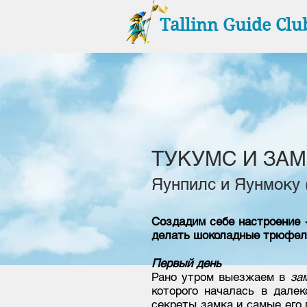
Tallinn Guide Clu
ТУКУМС И ЗА
Яунпилс и Яунмоку 
Создадим себе настроение -
делать шоколадные трюфеля
Первый день
Рано утром выезжаем в
за
которого началась в далек
секреты замка и самые его 