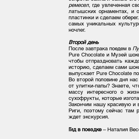
ремесел
, где увлеченная с
латышских орнаментах, и 
пластинки и сделаем оберег
самых уникальных культур
ночлег.
Второй день
После завтрака поедем в
Пу
Pure Chocolate и Музей шо
чтобы отпраздновать кажд
историю, сделаем сами шоко
выпускает Pure Chocolate 
Во второй половине дня на
от улитки-папы? Знаете, чт
массу интересного о жиз
сухофрукты, которые изгота
Закончим нашу красивую и 
Риги, поэтому сейчас там 
ждет экскурсия.
Гид в поездке
– Наталия Вес