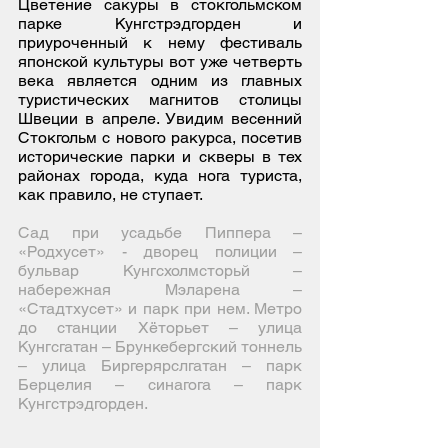
Цветение сакуры в стокгольмском
парке Кунгстрэдгорден и
приуроченный к нему фестиваль
японской культуры вот уже четверть
века является одним из главных
туристических магнитов столицы
Швеции в апреле. Увидим весенний
Стокгольм с нового ракурса, посетив
исторические парки и скверы в тех
районах города, куда нога туриста,
как правило, не ступает.
Сад при усадьбе Пиппера –
«Родхусет» - дворец полиции –
бульвар Кунгсхолмсторьй –
набережная Мэларена –
«Стадтхусет» и парк при нем. Метро
до станции Хёторьет – улица
Кунгсгатан – Брункебергский тоннель
– улица Биргерярслгатан – парк
Берцелия – синагога – парк
Кунгстрэдгорден.