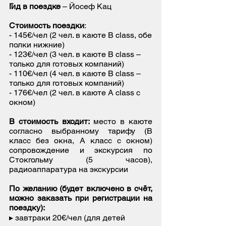
Гид в поездке
–
Йосеф Кац
Стоимость поездки
:
- 145€/чел (2 чел. в каюте B class, обе
полки нижние)
- 123€/чел (3 чел. в каюте B class –
только для готовых компаний)
- 110€/чел (4 чел. в каюте B class –
только для готовых компаний)
- 176€/чел (2 чел. в каюте A class с
окном)
В стоимость входит:
место в каюте
согласно выбранному тарифу (B
класс без окна, A класс с окном)
сопровождение и экскурсия по
Стокгольму (5 часов),
радиоаппаратура на экскурсии
По желанию (будет включено в счёт,
можно заказать при регистрации на
поездку):
▸ завтраки 20€/чел (для детей