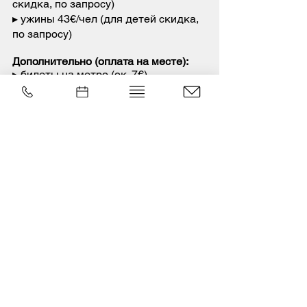
скидка, по запросу)
▸ ужины 43€/чел (для детей скидка,
по запросу)
Дополнительно (оплата на месте):
▸ билеты на метро (ок. 7€)
Выезд из Таллинна:
24.04
(мест нет)
в
18:00 на пароме Baltic Queen,
прибытие в Стокгольм 25.04 в 10:30
по местному времени. Выезд из
Стокгольма в 17:30,
прибытие в
Таллинн
26.04 в 10:45.
Регистрация
по мейлу
info@guideclub.ee
При регистрации укажите:
контактный номер телефона,
количество участников;
полное имя
латиницей (как в паспорте), дату
рождения, страну гражданства
;
нужно ли питание на борту.