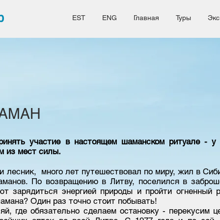
b
EST
ENG
Главная
Туры
Экс
ШАМАН
ринять участие в настоящем шаманском ритуале - у к
м из мест силы.
и лесник, много лет путешествовал по миру, жил в Сиби
аманов. По возвращению в Литву, поселился в заброш
ют зарядиться энергией природы и пройти огненный р
шамана? Один раз точно стоит побывать!​
й, где обязательно сделаем остановку - перекусим ц