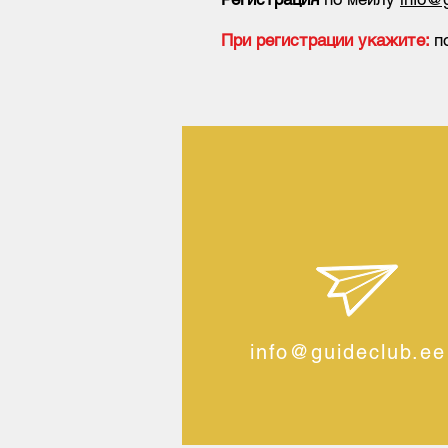
При регистрации укажите:
п
info@guideclub.ee