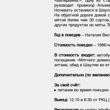
«Валерьёнас», одну из ст
руководит провизор Альми
Ночевать останемся в Шаул
На обратной дороге домой 
мятой более чем 30 сортов
других продуктах из мяты. 
Гид в поездке
–
Наталия Вес
Стоимость поездки
– 198€/ч
В стоимость входит:
автобу
посещение «Мятного домика
аптеке, обед в Шауляе во в
Дополнительно (по желанию
За свой счёт:
▸ питание во время поездки 
Выезд:
12.10
в 6:30 от РКЦ 
Регистрация
по мейлу
info@g