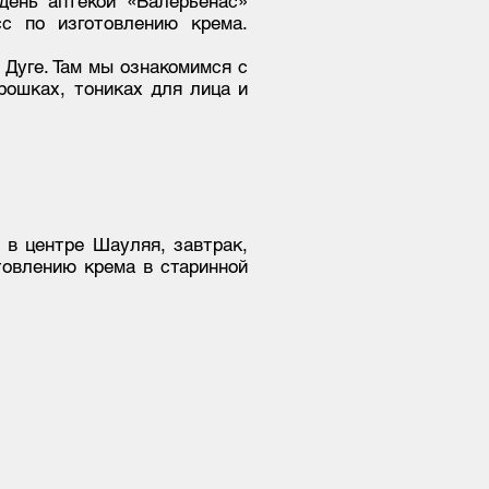
день аптекой «Валерьёнас»
сс по изготовлению крема.
Дуге. Там мы ознакомимся с
рошках, тониках для лица и
 в центре Шауляя, завтрак,
товлению крема в старинной