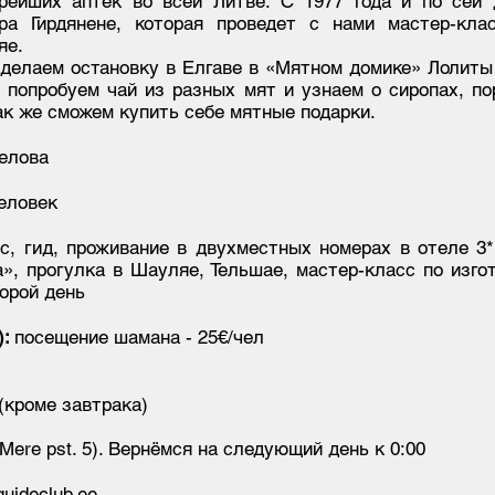
арейших аптек во всей Литве. С 1977 года и по сей 
ра Гирдянене, которая проведет с нами мастер-кла
яе.
сделаем остановку в Елгаве в «Мятном домике» Лолиты 
, попробуем чай из разных мят и узнаем о сиропах, по
Так же сможем купить себе мятные подарки.
елова
еловек
с, гид, проживание в двухместных номерах в отеле 3*
», прогулка в Шауляе, Тельшае, мастер-класс по изго
торой день
):
посещение шамана - 25€/чел
(кроме завтрака)
(Mere pst. 5). Вернёмся на следующий день к 0:00
uideclub.ee