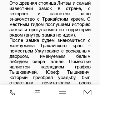
Это древняя столица Литвы и самый
известный замок в стране, с
которого и начнется наше
знакомство с Тракайским краем. С
местным гидом послушаем историю
замка и прогуляемся по территории
рядом (внутрь замка не идем).
После замка будем знакомиться с
жемчужина Тракайского края –
поместьем Ужутракис с роскошным
дворцом, именуемым белым
лебедем озера Гальве. Поместье
является наследием графов
Тышкевичей. Юзеф Тышкевич,
который приобрел усадьбу, был
страстным почитателем всего
французского, поэтому античные
статуи, многочисленные пруды и
мостики над ними создают
романтическую атмосферу
французского парка XIX века.
На обед пойдем в караимский
ресторан (за дополнительную
плату).
Гид в поездке
–
Наталия Веселова