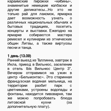
караимские пирожки «кибины»,
знаменитые немецкие колбаски и
другие деликатесы...Но это не
только рай для лакомок, ярмарка
дает возможность узнать о
различных национальных обычаях и
бытовых традициях, посетить
концерты и выставки. Ежегодно на
ярмарке собираются мастера
ремесел и кулинарии из этнических
общин Литвы, а также виртуозы
песни и танца.
1 день (13.09)
Ранний выезд из Таллинна, завтрак в
Икла, приезд в Вильнюс, заселение
в отель Ibis Вильнюс Центр 3*.
Вечером отправимся на ужин в
центр «Бельмонтас». Это старинная
французская водяная мельница, на
территории разбит парк с
цветниками, устроены водопады и
фонтаны, находится пивоварня, там
же можно попробовать блюда
литовской кухни (за
дополнительную плату).