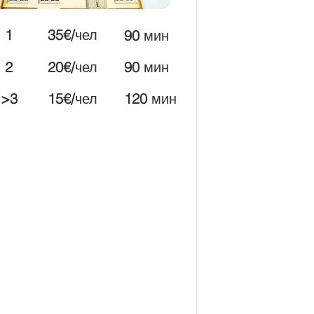
1
35€/
чел
90
мин
2
20€/
чел
90
мин
>3
15€/
чел
120
мин