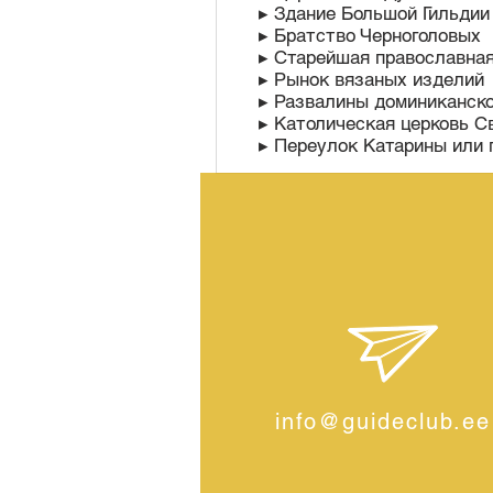
▸ Здание Большой Гильди
▸ Братство Черноголовых
▸ Старейшая православна
▸ Рынок вязаных изделий
▸ Развалины доминиканск
▸ Католическая церковь С
▸ Переулок Катарины или 
info@guideclub.ee