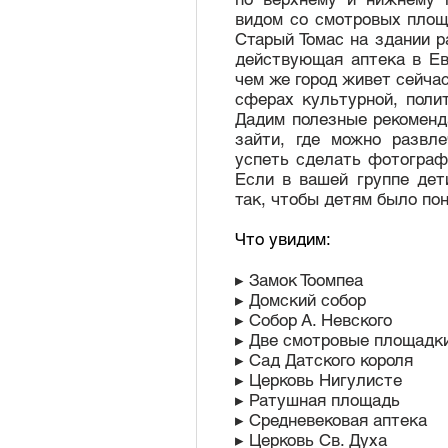
видом со смотровых площ
Старый Томас на здании р
действующая аптека в Ев
чем же город живет сейча
сферах культурной, поли
Дадим полезные рекоменда
зайти, где можно развле
успеть сделать фотографи
Если в вашей группе дет
так, чтобы детям было по
Что увидим:
▸ Замок Тоомпеа
▸
Домский собор
▸ Собор А. Невского
▸ Две смотровые площадки
▸ Сад Датского короля
▸ Церковь Нигулисте
▸ Ратушная площадь
▸ Средневековая аптека
▸ Церковь Св. Духа