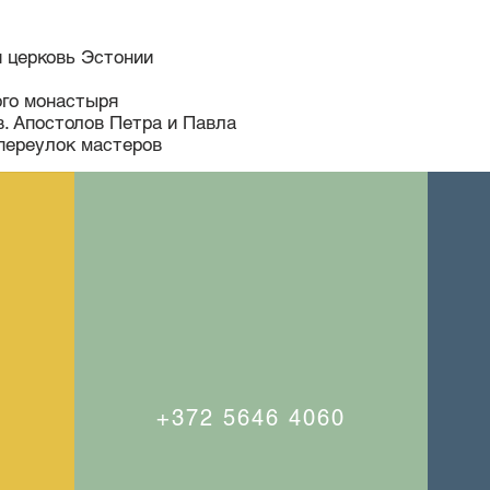
и
я церковь Эстонии
ого монастыря
в. Апостолов Петра и Павла
переулок мастеров
+372 5646 4060