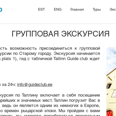
b
EST
ENG
Главная
Туры
Экс
ГРУППОВАЯ ЭКСКУРСИЯ
сть возможность присоединиться к групповой
урсии по Старому городу. Экскурсия начинается
plats 1), гид с табличкой Tallinn Guide club ждет
 за 24ч:
info@guideclub.ee
курсия по Таллину включает в себя посещение
арейших и значимых мест. Таллин погрузит Вас в
 ведь он является одним из немногих в Европе,
со времен рыцарской эпохи. Мы пройдем с вами
городу, вы сможете полюбоваться прекрасным