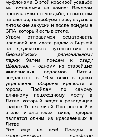
муфлонами. В этой красивой усадьбе
мы останемся на ночлег. Вечером
прогуляемся по усадьбе, посмотрим
на оленей, попробуем пиво, вкусные
литовские закуски и после пойдем в
СПА, который есть в отеле.
Утром отправимся осматривать
красивейшие места рядом с Биржай
на двухчасовое путешествие по
Биржайскому региональному
парку.
Затем поедем к
озеру
Ширвенос
- одному из старейших
живописных водоемов Литвы,
созданного в 16-м веке в целях
укрепления обороны крепости и
города. Пройдем по самому
длинному пешеходному мосту в
Литве, который ведет к резиденции
графов Тышкевичей. Построенный в
стиле итальянских вилл, дворец
является одним из красивейших в
Литве.
Это еще не все! Поедем в
овцеводческое хозяйство