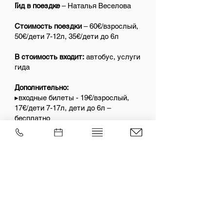
Гид в поездке
– Наталья Веселова
Стоимость поездки
– 60€/взрослый,
50€/дети 7-12л, 35€/дети до 6л
В стоимость входит:
автобус, услуги
гида
Дополнительно:
▸входные билеты - 19€/взрослый,
17€/дети 7-17л, дети до 6л –
бесплатно
За свой счёт:
▸питание во время поездки (будет
возможность пообедать в кафе в
Таагепера)
Выезд:
▸22.07 в 09:00 от РКЦ (Mere pst. 5).
Вернёмся к 19:00